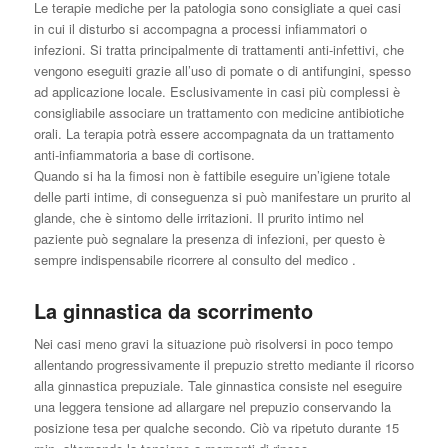
Le terapie mediche per la patologia sono consigliate a quei casi
in cui il disturbo si accompagna a processi infiammatori o
infezioni. Si tratta principalmente di trattamenti anti-infettivi, che
vengono eseguiti grazie all’uso di pomate o di antifungini, spesso
ad applicazione locale. Esclusivamente in casi più complessi è
consigliabile associare un trattamento con medicine antibiotiche
orali. La terapia potrà essere accompagnata da un trattamento
anti-infiammatoria a base di cortisone.
Quando si ha la fimosi non è fattibile eseguire un’igiene totale
delle parti intime, di conseguenza si può manifestare un prurito al
glande, che è sintomo delle irritazioni. Il prurito intimo nel
paziente può segnalare la presenza di infezioni, per questo è
sempre indispensabile ricorrere al consulto del medico .
La ginnastica da scorrimento
Nei casi meno gravi la situazione può risolversi in poco tempo
allentando progressivamente il prepuzio stretto mediante il ricorso
alla ginnastica prepuziale. Tale ginnastica consiste nel eseguire
una leggera tensione ad allargare nel prepuzio conservando la
posizione tesa per qualche secondo. Ciò va ripetuto durante 15