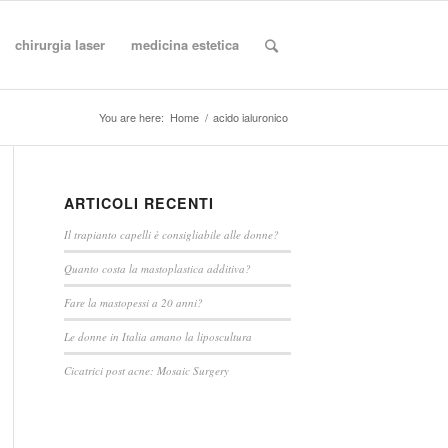
chirurgia laser
medicina estetica
You are here:
Home
/
acido ialuronico
ARTICOLI RECENTI
Il trapianto capelli è consigliabile alle donne?
Quanto costa la mastoplastica additiva?
Fare la mastopessi a 20 anni?
Le donne in Italia amano la liposcultura
Cicatrici post acne: Mosaic Surgery