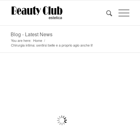
Blog - Latest News
You are here:
Home
/
Chirurgia intima: sentirsi belle e a proprio agio anche li!