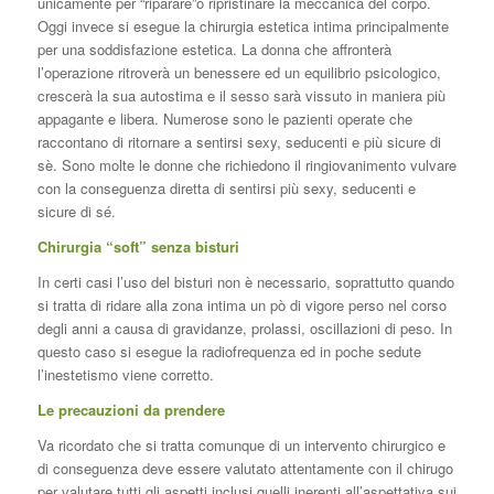
unicamente per “riparare”o ripristinare la meccanica del corpo.
Oggi invece si esegue la chirurgia estetica intima principalmente
per una soddisfazione estetica. La donna che affronterà
l’operazione ritroverà un benessere ed un equilibrio psicologico,
crescerà la sua autostima e il sesso sarà vissuto in maniera più
appagante e libera. Numerose sono le pazienti operate che
raccontano di ritornare a sentirsi sexy, seducenti e più sicure di
sè. Sono molte le donne che richiedono il ringiovanimento vulvare
con la conseguenza diretta di sentirsi più sexy, seducenti e
sicure di sé.
Chirurgia “soft” senza bisturi
In certi casi l’uso del bisturi non è necessario, soprattutto quando
si tratta di ridare alla zona intima un pò di vigore perso nel corso
degli anni a causa di gravidanze, prolassi, oscillazioni di peso. In
questo caso si esegue la radiofrequenza ed in poche sedute
l’inestetismo viene corretto.
Le precauzioni da prendere
Va ricordato che si tratta comunque di un intervento chirurgico e
di conseguenza deve essere valutato attentamente con il chirugo
per valutare tutti gli aspetti inclusi quelli inerenti all’aspettativa sui