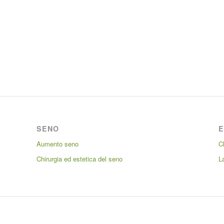
SENO
E
Aumento seno
C
Chirurgia ed estetica del seno
L