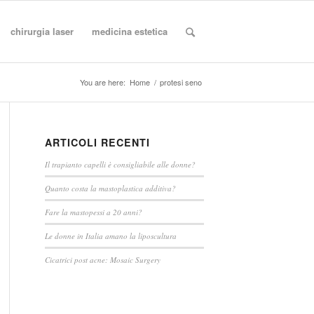
chirurgia laser
medicina estetica
You are here:
Home
/
protesi seno
ARTICOLI RECENTI
Il trapianto capelli è consigliabile alle donne?
Quanto costa la mastoplastica additiva?
Fare la mastopessi a 20 anni?
Le donne in Italia amano la liposcultura
Cicatrici post acne: Mosaic Surgery